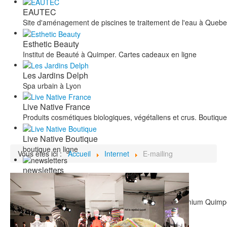
EAUTEC
Site d'aménagement de piscines te traitement de l'eau à Queb
Esthetic Beauty
Institut de Beauté à Quimper. Cartes cadeaux en ligne
Les Jardins Delph
Spa urbain à Lyon
Live Native France
Produits cosmétiques biologiques, végétaliens et crus. Boutique
Live Native Boutique
boutique en ligne
Vous êtes ici :
Accueil
Internet
E-mailing
newsletters
Pronails
site vitrine salon de stylisme ongulaire Pronails Premium Quimp