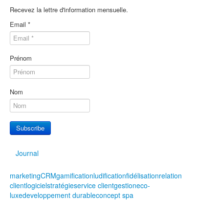
Recevez la lettre d'information mensuelle.
Email
*
Prénom
Nom
Subscribe
Journal
marketing
CRM
gamification
ludification
fidélisation
relation
client
logiciel
stratégie
service client
gestion
eco-
luxe
developpement durable
concept spa