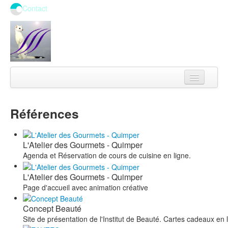
Contact
Concept & Stratégie
pour un spa rentable
Références
Technologies
Logiciels - Domotique
Ressources Humaines
recrutement - motivation
L'Atelier des Gourmets - Quimper
Relation Client
Agenda et Réservation de cours de cuisine en ligne.
Marketing
L'Atelier des Gourmets - Quimper
Page d'accueil avec animation créative
Internet
Concept Beauté
Site de présentation de l'Institut de Beauté. Cartes cadeaux en 